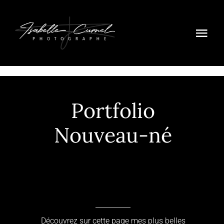
Skip
to
Togg
content
Navi
INFOS
TARIFS
Portfolio
PORTFOLIO
Nouveau-né
MARIAGE
CONTACT
Découvrez sur cette page mes plus belles